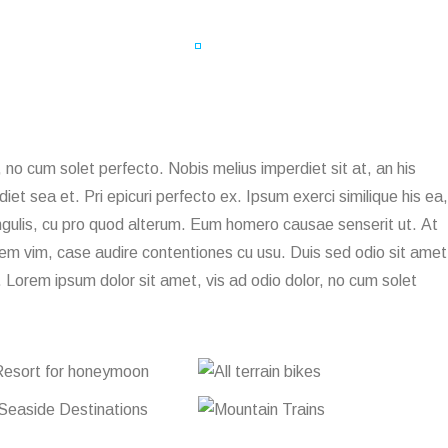
 no cum solet perfecto. Nobis melius imperdiet sit at, an his
iet sea et. Pri epicuri perfecto ex. Ipsum exerci similique his ea,
ingulis, cu pro quod alterum. Eum homero causae senserit ut. At
nem vim, case audire contentiones cu usu. Duis sed odio sit amet
. Lorem ipsum dolor sit amet, vis ad odio dolor, no cum solet