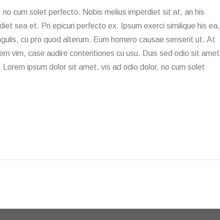
 no cum solet perfecto. Nobis melius imperdiet sit at, an his
iet sea et. Pri epicuri perfecto ex. Ipsum exerci similique his ea,
ingulis, cu pro quod alterum. Eum homero causae senserit ut. At
nem vim, case audire contentiones cu usu. Duis sed odio sit amet
. Lorem ipsum dolor sit amet, vis ad odio dolor, no cum solet