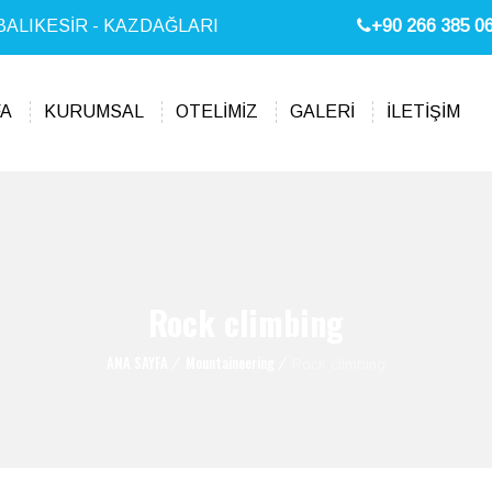
it/BALIKESİR - KAZDAĞLARI
+90 266 385 06
FA
KURUMSAL
OTELİMİZ
GALERİ
İLETİŞİM
Rock climbing
ANA SAYFA
Mountaineering
Rock climbing