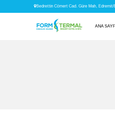
Bedrettin Cömert Cad. Güre Mah, Edrem
ANA SAY